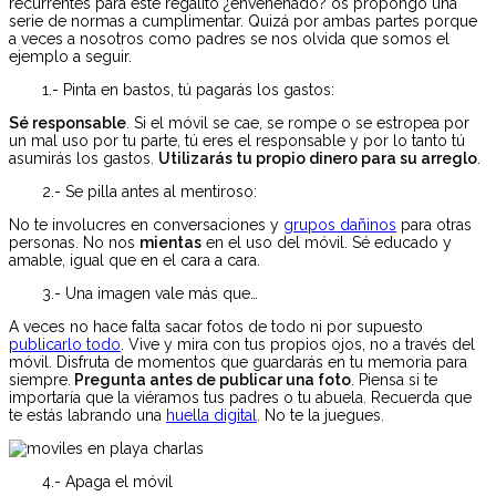
recurrentes para este regalito ¿envenenado? os propongo una
serie de normas a cumplimentar. Quizá por ambas partes porque
a veces a nosotros como padres se nos olvida que somos el
ejemplo a seguir.
1.- Pinta en bastos, tú pagarás los gastos:
Sé responsable
. Si el móvil se cae, se rompe o se estropea por
un mal uso por tu parte, tú eres el responsable y por lo tanto tú
asumirás los gastos.
Utilizarás tu propio dinero para su arreglo
.
2.- Se pilla antes al mentiroso:
No te involucres en conversaciones y
grupos dañinos
para otras
personas. No nos
mientas
en el uso del móvil. Sé educado y
amable, igual que en el cara a cara.
3.- Una imagen vale más que…
A veces no hace falta sacar fotos de todo ni por supuesto
publicarlo todo
. Vive y mira con tus propios ojos, no a través del
móvil. Disfruta de momentos que guardarás en tu memoria para
siempre.
Pregunta antes de publicar una foto
. Piensa si te
importaría que la viéramos tus padres o tu abuela. Recuerda que
te estás labrando una
huella digital
. No te la juegues.
4.- Apaga el móvil