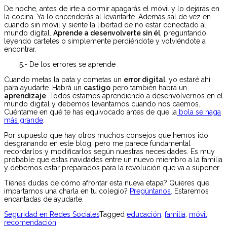
De noche, antes de irte a dormir apagarás el móvil y lo dejarás en
la cocina. Ya lo encenderás al levantarte. Además sal de vez en
cuando sin móvil y siente la libertad de no estar conectado al
mundo digital.
Aprende a desenvolverte sin él
, preguntando,
leyendo carteles o simplemente perdiéndote y volviéndote a
encontrar.
5.- De los errores se aprende
Cuando metas la pata y cometas un
error digital
, yo estaré ahí
para ayudarte. Habrá un
castigo
pero también habrá un
aprendizaje
. Todos estamos aprendiendo a desenvolvernos en el
mundo digital y debemos levantarnos cuando nos caemos.
Cuéntame en qué te has equivocado antes de que la
bola se haga
más grande
.
Por supuesto que hay otros muchos consejos que hemos ido
desgranando en este blog, pero me parece fundamental
recordarlos y modificarlos según nuestras necesidades. Es muy
probable que estas navidades entre un nuevo miembro a la familia
y debemos estar preparados para la revolución que va a suponer.
Tienes dudas de cómo afrontar esta nueva etapa? Quieres que
impartamos una charla en tu colegio?
Pregúntanos
. Estaremos
encantadas de ayudarte.
Seguridad en Redes Sociales
Tagged
educación
,
familia
,
móvil
,
recomendación