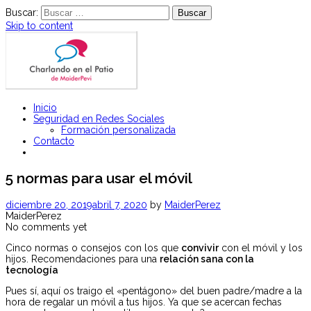
Buscar:
Skip to content
Charlas y Talleres para padres y jóvenes sobre Seguridad en Redes
Inicio
Charlando en el patio
Sociales
Seguridad en Redes Sociales
Formación personalizada
Contacto
5 normas para usar el móvil
diciembre 20, 2019
abril 7, 2020
by
MaiderPerez
MaiderPerez
No comments yet
Cinco normas o consejos con los que
convivir
con el móvil y los
hijos. Recomendaciones para una
relación sana con la
tecnología
Pues sí, aquí os traigo el «pentágono» del buen padre/madre a la
hora de regalar un móvil a tus hijos. Ya que se acercan fechas