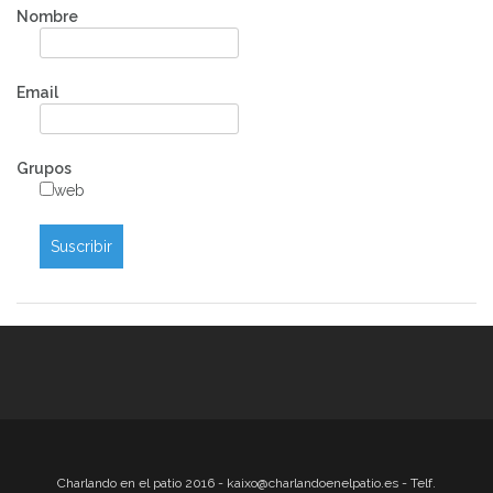
Nombre
Email
Grupos
web
Charlando en el patio 2016 - kaixo@charlandoenelpatio.es - Telf.