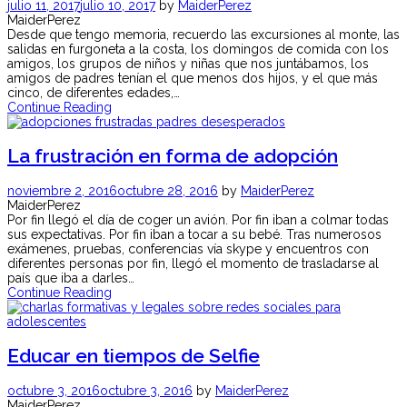
julio 11, 2017
julio 10, 2017
by
MaiderPerez
MaiderPerez
Desde que tengo memoria, recuerdo las excursiones al monte, las
salidas en furgoneta a la costa, los domingos de comida con los
amigos, los grupos de niños y niñas que nos juntábamos, los
amigos de padres tenían el que menos dos hijos, y el que más
cinco, de diferentes edades,…
Continue Reading
La frustración en forma de adopción
noviembre 2, 2016
octubre 28, 2016
by
MaiderPerez
MaiderPerez
Por fin llegó el día de coger un avión. Por fin iban a colmar todas
sus expectativas. Por fin iban a tocar a su bebé. Tras numerosos
exámenes, pruebas, conferencias vía skype y encuentros con
diferentes personas por fin, llegó el momento de trasladarse al
país que iba a darles…
Continue Reading
Educar en tiempos de Selfie
octubre 3, 2016
octubre 3, 2016
by
MaiderPerez
MaiderPerez