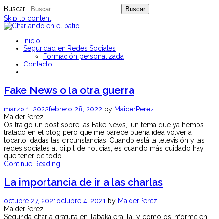
Buscar:
Skip to content
Charlas y Talleres para padres y jóvenes sobre Seguridad en Redes
Inicio
Charlando en el patio
Sociales
Seguridad en Redes Sociales
Formación personalizada
Contacto
Fake News o la otra guerra
marzo 1, 2022
febrero 28, 2022
by
MaiderPerez
MaiderPerez
Os traigo un post sobre las Fake News, un tema que ya hemos
tratado en el blog pero que me parece buena idea volver a
tocarlo, dadas las circunstancias. Cuando está la televisión y las
redes sociales al pilpil de noticias, es cuando más cuidado hay
que tener de todo…
Continue Reading
La importancia de ir a las charlas
octubre 27, 2021
octubre 4, 2021
by
MaiderPerez
MaiderPerez
Segunda charla gratuita en Tabakalera Tal y como os informé en