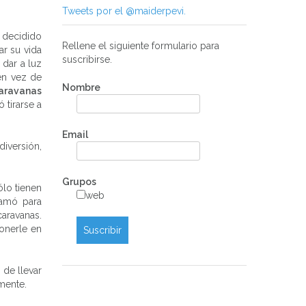
Tweets por el @maiderpevi.
n decidido
Rellene el siguiente formulario para
ar su vida
suscribirse.
 dar a luz
en vez de
Nombre
caravanas
ó tirarse a
Email
diversión,
Grupos
ólo tienen
web
lamó para
caravanas.
ponerle en
 de llevar
amente.