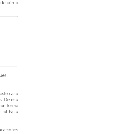
de cómo
Pues
este caso
os. De eso
 en forma
n el Patio
acaciones