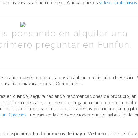
autocaravana sea buena o mejor. Al igual que los
vídeos explicativos
is pensando en alquilar una
primero preguntar en Funfun,
este años queréis conocer la costa cántabra o el interior de Bizkaia. 
r una autocaravana integral. Como la mía.
 vez en cuando, seguirá habiendo recomendaciones de producto, en 
s esta forma de viajar, a lo mejor os engancha tanto como a nosotr
sable es de la calidad en el alquiler además de haceros un regalo
Fun Caravans
, indicáis en las observaciones que lo habéis leído e
 para despedirme
hasta primeros de mayo
. Me tomo este mes de v