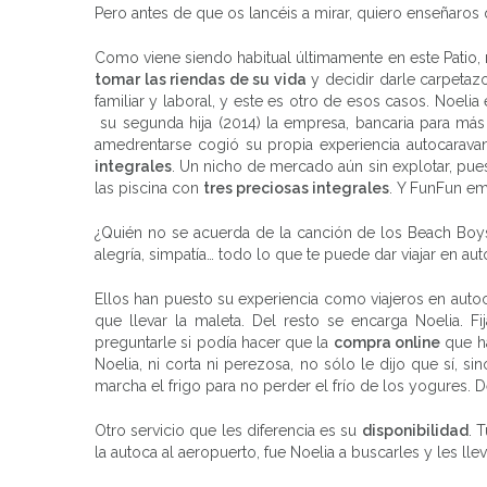
Pero antes de que os lancéis a mirar, quiero enseñaros 
Como viene siendo habitual últimamente en este Pati
tomar las riendas de su vida
y decidir darle carpetazo
familiar y laboral, y este es otro de esos casos. Noelia
su segunda hija (2014) la empresa, bancaria para más
amedrentarse cogió su propia experiencia autocaravan
integrales
. Un nicho de mercado aún sin explotar, pue
las piscina con
tres preciosas integrales
. Y FunFun e
¿Quién no se acuerda de la canción de los Beach Boys, 
alegría, simpatía… todo lo que te puede dar viajar en au
Ellos han puesto su experiencia como viajeros en autoca
que llevar la maleta. Del resto se encarga Noelia. F
preguntarle si podía hacer que la
compra online
que ha
Noelia, ni corta ni perezosa, no sólo le dijo que sí, 
marcha el frigo para no perder el frío de los yogures. D
Otro servicio que les diferencia es su
disponibilidad
. 
la autoca al aeropuerto, fue Noelia a buscarles y les lle