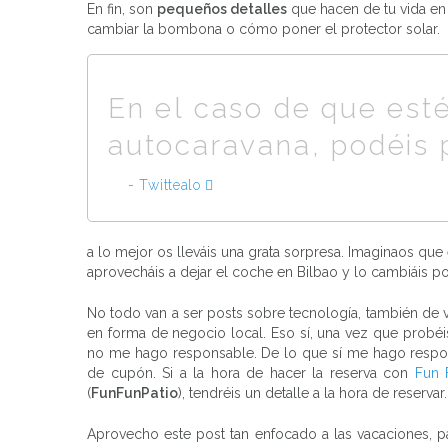
En fin, son
pequeños detalles
que hacen de tu vida en 
cambiar la bombona o cómo poner el protector solar.
En el caso de que esté
autocaravana, podéis 
- Twittealo
a lo mejor os lleváis una grata sorpresa. Imaginaos que 
aprovecháis a dejar el coche en Bilbao y lo cambiáis po
No todo van a ser posts sobre tecnología, también de
en forma de negocio local. Eso sí, una vez que probéi
no me hago responsable. De lo que sí me hago respon
de cupón. Si a la hora de hacer la reserva con
Fun 
(
FunFunPatio
), tendréis un detalle a la hora de reservar.
Aprovecho este post tan enfocado a las vacaciones,