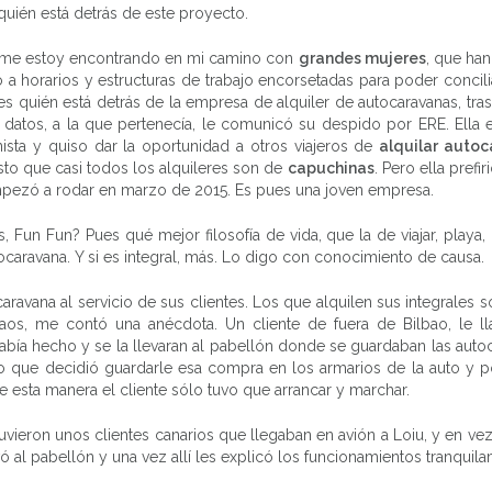
quién está detrás de este proyecto.
o, me estoy encontrando en mi camino con
grandes mujeres
, que ha
 a horarios y estructuras de trabajo encorsetadas para poder concili
 es quién está detrás de la empresa de alquiler de autocaravanas, tras
 datos, a la que pertenecía, le comunicó su despido por ERE. Ella 
ista y quiso dar la oportunidad a otros viajeros de
alquilar auto
sto que casi todos los alquileres son de
capuchinas
. Pero ella prefiri
mpezó a rodar en marzo de 2015. Es pues una joven empresa.
Fun Fun? Pues qué mejor filosofía de vida, que la de viajar, playa, 
tocaravana. Y si es integral, más. Lo digo con conocimiento de causa.
ravana al servicio de sus clientes. Los que alquilen sus integrales s
ijaos, me contó una anécdota. Un cliente de fuera de Bilbao, le l
bía hecho y se la llevaran al pabellón donde se guardaban las auto
sino que decidió guardarle esa compra en los armarios de la auto y 
e esta manera el cliente sólo tuvo que arrancar y marchar.
Tuvieron unos clientes canarios que llegaban en avión a Loiu, y en vez
vó al pabellón y una vez allí les explicó los funcionamientos tranquil