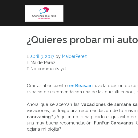
Skip
to
content
¿Quieres probar mi aut
abril 3, 2017
by
MaiderPerez
MaiderPerez
No comments yet
Gracias al encuentro
en Beasain
tuve la ocasión de con
espacio de recomendación una de las que allí conocí, n
Ahora que se acercan las
vacaciones de semana sa
vacaciones, os traigo una recomendación de lo más in
caravaning
? ¿A quién no le ha picado el gusanillo de 
una muy buena recomendación,
FunFun Caravanas
. 
dejar a mi piojita?