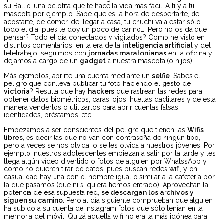
su Ballie, una pelotita que te hace la vida más fácil. A ti y a tu
mascota por ejemplo. Sabe que es la hora de despertarte, de
acostarte, de comer, de llegar a casa, tu chuchi va a estar sólo
todo el día, pues le doy un poco de cariño…. Pero no os da que
pensar? Todo el día conectados y vigilados? Como he visto en
distintos comentarios, en la era de la
inteligencia artificia
l y del
teletrabajo, seguimos con
jornadas maratonianas
en la oficina y
dejamos a cargo de un
gadget
a nuestra mascota (o hijos)
Más ejemplos, abrirte una cuenta mediante un
selfie
. Sabes el
peligro que conlleva publicar tu foto haciendo el gesto de
victoria
? Resulta que hay
hackers
que rastrean las redes para
obtener datos biométricos, caras, ojos, huellas dactilares y de esta
manera venderlos o utilizarlos para abrir cuentas falsas,
identidades, préstamos, etc.
Empezamos a ser conscientes del peligro que tienen las
Wifis
libres
, es decir las que no van con contraseña de ningún tipo,
pero a veces se nos olvida, o se les olvida a nuestros jóvenes. Por
ejemplo, nuestros adolescentes empiezan a salir por la tarde y les
llega algún vídeo divertido o fotos de alguien por WhatssApp y
como no quieren tirar de datos, pues buscan redes wifi, y oh
casualidad hay una con el nombre igual o similar a la cafetería por
la que pasamos (que ni si quiera hemos entrado). Aprovechan la
potencia de esa supuesta red,
se descargan los archivos y
siguen su camino
. Pero al día siguiente comprueban que alguien
ha subido a su cuenta de Instagram fotos que sólo tenían en la
memoria del móvil. Quizá aquella wifi no era la más idónea para