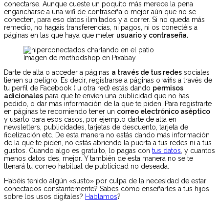
conectarse. Aunque cueste un poquito más merece la pena
engancharse a una wifi de contraseña o mejor aún que no se
conecten, para eso datos ilimitados y a correr. Si no queda más
remedio, no hagáis transferencias, ni pagos, ni os conectéis a
páginas en las que haya que meter
usuario y contraseña.
Imagen de methodshop en Pixabay
Darte de alta o acceder a páginas
a través de tus redes
sociales
tienen su peligro. Es decir, registrarse a páginas o wifis a través de
tu perfil de Facebook ( u otra red) estás dando
permisos
adicionales
para que te envíen una publicidad que no has
pedido, o dar más información de la que te piden. Para registrarte
en páginas te recomiendo tener un
correo electrónico aséptico
y usarlo para esos casos, por ejemplo darte de alta en
newsletters, publicidades, tarjetas de descuento, tarjeta de
fidelización etc. De esta manera no estás dando más información
de la que te piden, no estás abriendo la puerta a tus redes ni a tus
gustos. Cuando algo es gratuito, lo pagas con
tus datos
, y cuantos
menos datos des, mejor. Y también de esta manera no se te
llenará tu correo habitual de publicidad no deseada.
Habéis tenido algún «susto» por culpa de la necesidad de estar
conectados constantemente? Sabes cómo enseñarles a tus hijos
sobre los usos digitales?
Hablamos
?