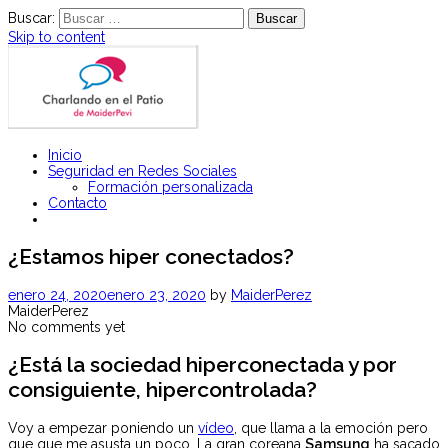
Buscar:
Skip to content
Charlas y Talleres para padres y jóvenes sobre Seguridad en Redes
Inicio
Charlando en el patio
Sociales
Seguridad en Redes Sociales
Formación personalizada
Contacto
¿Estamos hiper conectados?
enero 24, 2020
enero 23, 2020
by
MaiderPerez
MaiderPerez
No comments yet
¿Está la sociedad hiperconectada y por
consiguiente, hipercontrolada?
Voy a empezar poniendo un
vídeo
, que llama a la emoción pero
que que me asusta un poco. La gran coreana
Samsung
ha sacado