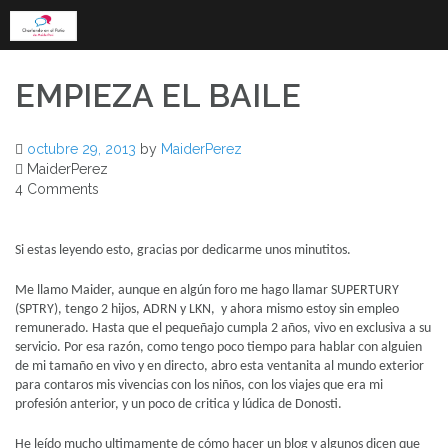
Skip
to
content
EMPIEZA EL BAILE
octubre 29, 2013
by
MaiderPerez
MaiderPerez
4 Comments
Si estas leyendo esto, gracias por dedicarme unos minutitos.
Me llamo Maider, aunque en algún foro me hago llamar SUPERTURY
(SPTRY), tengo 2 hijos, ADRN y LKN,
y ahora mismo estoy sin empleo
remunerado. Hasta que el pequeñajo cumpla 2 años, vivo en exclusiva a su
servicio. Por esa razón, como tengo poco tiempo para hablar con alguien
de mi tamaño en vivo y en directo, abro esta ventanita al mundo exterior
para contaros mis vivencias con los niños, con los viajes que era mi
profesión anterior, y un poco de critica y lúdica de Donosti.
He leído mucho ultimamente de cómo hacer un blog y algunos dicen que