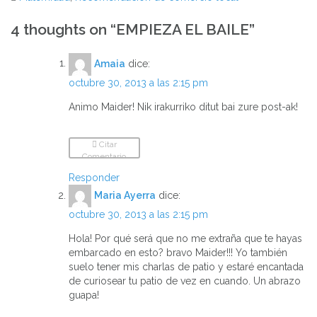
Navegación
4 thoughts on “
EMPIEZA EL BAILE
”
de
Amaia
dice:
entradas
octubre 30, 2013 a las 2:15 pm
Animo Maider! Nik irakurriko ditut bai zure post-ak!
Citar
Comentario
Responder
Maria Ayerra
dice:
octubre 30, 2013 a las 2:15 pm
Hola! Por qué será que no me extraña que te hayas
embarcado en esto? bravo Maider!!! Yo también
suelo tener mis charlas de patio y estaré encantada
de curiosear tu patio de vez en cuando. Un abrazo
guapa!