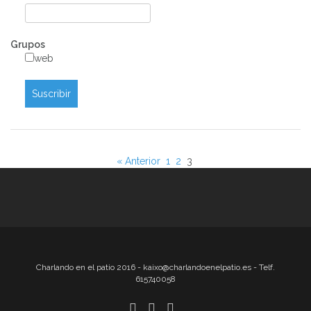
Grupos
web
« Anterior
1
2
3
Charlando en el patio 2016 - kaixo@charlandoenelpatio.es - Telf.
615740058