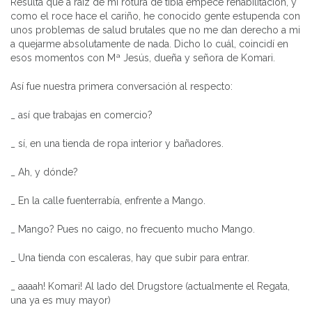
Resulta que a raíz de mi rotura de tibia empecé rehabilitación, y
como el roce hace el cariño, he conocido gente estupenda con
unos problemas de salud brutales que no me dan derecho a mi
a quejarme absolutamente de nada. Dicho lo cuál, coincidí en
esos momentos con Mª Jesús, dueña y señora de Komari.
Así fue nuestra primera conversación al respecto:
_ así que trabajas en comercio?
_ sí, en una tienda de ropa interior y bañadores.
_ Ah, y dónde?
_ En la calle fuenterrabía, enfrente a Mango.
_ Mango? Pues no caigo, no frecuento mucho Mango.
_ Una tienda con escaleras, hay que subir para entrar.
_ aaaah! Komari! Al lado del Drugstore (actualmente el Regata,
una ya es muy mayor)