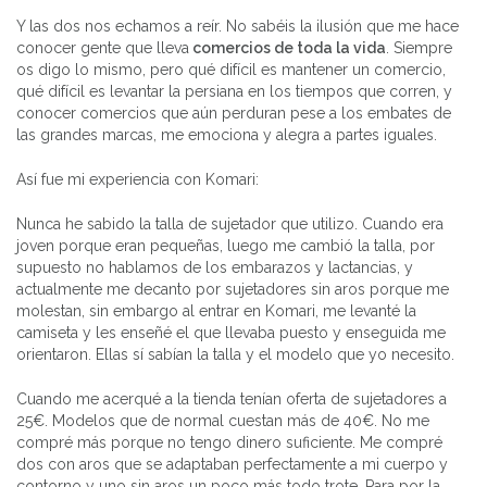
Y las dos nos echamos a reír. No sabéis la ilusión que me hace
conocer gente que lleva
comercios de toda la vida
. Siempre
os digo lo mismo, pero qué difícil es mantener un comercio,
qué difícil es levantar la persiana en los tiempos que corren, y
conocer comercios que aún perduran pese a los embates de
las grandes marcas, me emociona y alegra a partes iguales.
Así fue mi experiencia con Komari:
Nunca he sabido la talla de sujetador que utilizo. Cuando era
joven porque eran pequeñas, luego me cambió la talla, por
supuesto no hablamos de los embarazos y lactancias, y
actualmente me decanto por sujetadores sin aros porque me
molestan, sin embargo al entrar en Komari, me levanté la
camiseta y les enseñé el que llevaba puesto y enseguida me
orientaron. Ellas sí sabían la talla y el modelo que yo necesito.
Cuando me acerqué a la tienda tenían oferta de sujetadores a
25€. Modelos que de normal cuestan más de 40€. No me
compré más porque no tengo dinero suficiente. Me compré
dos con aros que se adaptaban perfectamente a mi cuerpo y
contorno y uno sin aros un poco más todo trote. Para por la