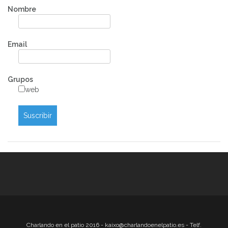
Nombre
Email
Grupos
web
Charlando en el patio 2016 - kaixo@charlandoenelpatio.es - Telf.