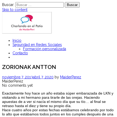
Buscar:
Skip to content
Charlas y Talleres para padres y jóvenes sobre Seguridad en Redes
Inicio
Charlando en el patio
Sociales
Seguridad en Redes Sociales
Formación personalizada
Contacto
ZORIONAK ANTTON
noviembre 7, 2013
abril 7, 2020
by
MaiderPerez
MaiderPerez
No comments yet
Exactamente hoy hace un año estaba súper embarazada de LKN y
visitando a mi hermano para tirarle de las orejas. Haciendo
apuestas de a ver si nacía el mismo día que su tío… al final se
retraso hasta el diez y tiene su propio día.
Hace cuatro años por estas fechas estábamos celebrando por todo
lo alto que estábamos todos juntos en los cumples después de una